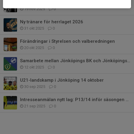
Två legendariska JBK-are ur tiden
19 nov 2025
0
Ny tränare för herrlaget 2026
31 okt 2025
0
Förändringar i Styrelsen och valberedningen
20 okt 2025
0
Samarbete mellan Jönköpings BK och Jönköpings Södra IF
12 okt 2025
0
U21-landskamp i Jönköping 14 oktober
30 sep 2025
0
Intresseanmälan nytt lag: P13/14 inför säsongen 2026
21 sep 2025
0