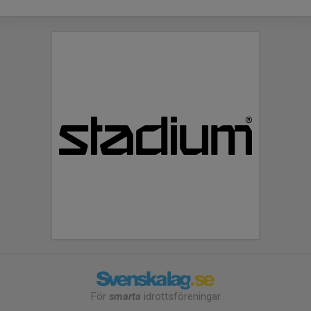
För
smarta
idrottsföreningar