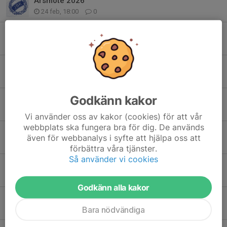
Årsmöte 2026
24 feb, 18:00
0
Återstart av herrverksamheten - häng med!
22 feb, 18:00
0
Jönköpings BK har dragit sig ur Division 4 Herr
8 feb, 19:00
0
Godkänn kakor
Samarbetet mellan Jönköpings BK och Jönköpings Södra IF avslutas i förtid
5 feb, 20:00
0
Vi använder oss av kakor (cookies) för att vår
webbplats ska fungera bra för dig. De används
JBK är nu anslutet till Fritidskortet
även för webbanalys i syfte att hjälpa oss att
25 jan, 09:00
0
förbättra våra tjänster.
Så använder vi cookies
JBK förlänger partnerskap med Stadium + Nike
19 dec 2025
0
Godkänn alla kakor
Årskort på Nordic Wellness till minst 50% via JBK
Bara nödvändiga
18 dec 2025
0