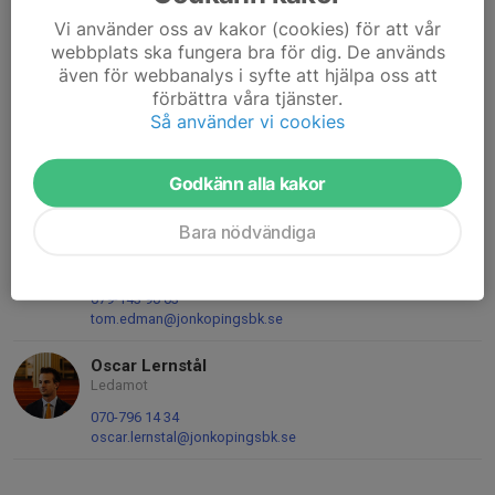
Sebastian Kvist
Vi använder oss av kakor (cookies) för att vår
Kassör
webbplats ska fungera bra för dig. De används
072-551 18 27
även för webbanalys i syfte att hjälpa oss att
sebastian.kvist@jonkopingsbk.se
förbättra våra tjänster.
Så använder vi cookies
Max Friberg
Sekreterare och ungdomsansvarig
Godkänn alla kakor
076-116 78 63
max.friberg@jonkopingsbk.se
Bara nödvändiga
Tom Edman
Ledamot och ungdomsansvarig
079-143 90 03
tom.edman@jonkopingsbk.se
Oscar Lernstål
Ledamot
070-796 14 34
oscar.lernstal@jonkopingsbk.se