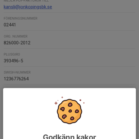
MEJLA PDF-FAKTUROR TILL
kansli@jonkopingsbk.se
FÖRENINGSNUMMER
02441
ORG. NUMMER
826000-2012
PLUSGIRO
393496-5
SWISH-NUMMER
1236776264
Kontaktpersoner
John Bjurevik
Ordförande
070-872 41 79
john.bjurevik@jonkopingsbk.se
Godkänn kakor