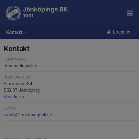
Jönköpings BK
1931
Logga in
Kontakt
Kontakt
HEMMAPLAN
Junebäcksvallen
BESÖKSADRESS
Björngatan 34
553 37 Jönköping
Visa karta
E-POST
kansli@jonkopingsbk.se