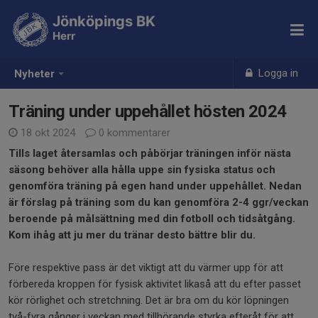
Jönköpings BK
Herr
Logga in
Nyheter
Träning under uppehållet hösten 2024
18 okt 2024
0 kommentarer
Tills laget återsamlas och påbörjar träningen inför nästa
säsong behöver alla hålla uppe sin fysiska status och
genomföra träning på egen hand under uppehållet. Nedan
är förslag på träning som du kan genomföra 2-4 ggr/veckan
beroende på målsättning med din fotboll och tidsåtgång.
Kom ihåg att ju mer du tränar desto bättre blir du.
Före respektive pass är det viktigt att du värmer upp för att
förbereda kroppen för fysisk aktivitet likaså att du efter passet
kör rörlighet och stretchning. Det är bra om du kör löpningen
två-fyra gånger i veckan med tillhörande styrka efteråt för att