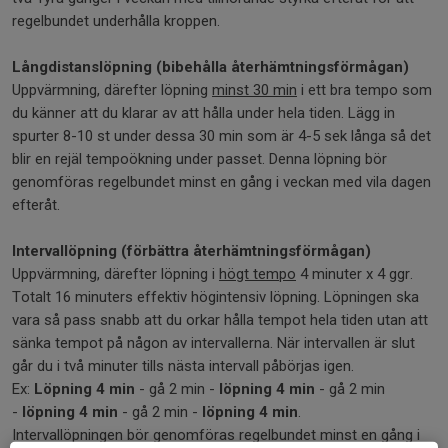
regelbundet underhålla kroppen.
Långdistanslöpning (bibehålla återhämtningsförmågan)
Uppvärmning, därefter löpning
minst 30 min
i ett bra tempo som
du känner att du klarar av att hålla under hela tiden. Lägg in
spurter 8-10 st under dessa 30 min som är 4-5 sek långa så det
blir en rejäl tempoökning under passet. Denna löpning bör
genomföras regelbundet minst en gång i veckan med vila dagen
efteråt.
Intervallöpning (förbättra återhämtningsförmågan)
Uppvärmning, därefter löpning i
högt tempo
4 minuter x 4 ggr.
Totalt 16 minuters effektiv högintensiv löpning. Löpningen ska
vara så pass snabb att du orkar hålla tempot hela tiden utan att
sänka tempot på någon av intervallerna. När intervallen är slut
går du i två minuter tills nästa intervall påbörjas igen.
Ex:
Löpning 4 min
- gå 2 min -
löpning 4 min
- gå 2 min
-
löpning 4 min
- gå 2 min -
löpning 4 min
.
Intervallöpningen bör genomföras regelbundet minst en gång i