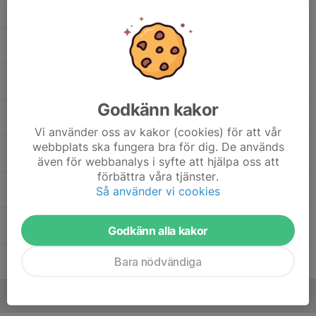
Lorik D.
Melvin A.
Nikola V.
Godkänn kakor
Prince E.
Vi använder oss av kakor (cookies) för att vår
webbplats ska fungera bra för dig. De används
Simon E.
även för webbanalys i syfte att hjälpa oss att
förbättra våra tjänster.
Victor T.
Så använder vi cookies
Yashar R.
Godkänn alla kakor
Bara nödvändiga
Yousef O.
Ledare