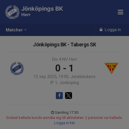
Jönköpings BK
Herr
Logga in
Matcher
Jönköpings BK - Tabergs SK
Div 4 NV Herr
0 - 1
12 sep 2025, 19:00, Junebäckens
IP 1, Jönköping
Samling 17:30
Endast kallade kunde anmäla sig till aktiviteten. 2 personer var kallade.
Logga in här